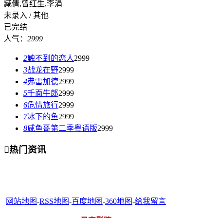
臧倩,曾红生,李涓
未录入 / 其他
已完结
人气：
2999
2
触不到的恋人
2999
3
战龙在野
2999
4
弗雷加德
2999
5
千面牛郎
2999
6
危情旅行
2999
7
冰下的鱼
2999
8
咸鱼哥第二季粤语版
2999

热门资讯
网站地图
-
RSS地图
-
百度地图
-
360地图
-
给我留言