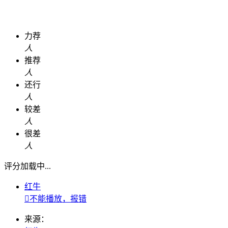
力荐
人
推荐
人
还行
人
较差
人
很差
人
评分加载中...
红牛

不能播放，报错
来源：