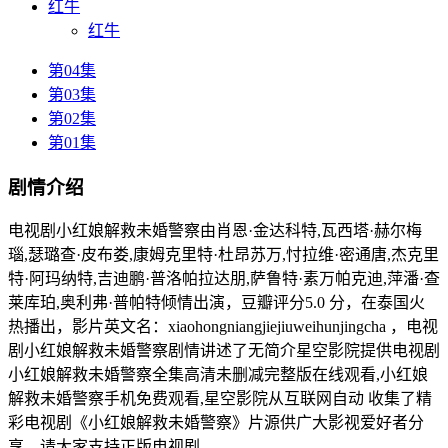
红牛
红牛
第04集
第03集
第02集
第01集
剧情介绍
电视剧小红娘解救未婚警察由肖恩·金达科特,瓦西塔·赫尔梅
瑙,瑟璐查·皮布娄,康姆克里特·杜昂苏万,忖拉维·密通唐,杰克里
特·阿玛纳特,吉迪鹏·普洛帕拉达朋,萨鲁特·素万帕克迪,萍潘·查
莱库珀,奥利弗·普帕特倾情出演，豆瓣评分5.0 分，在泰国火
热播出，影片英文名：xiaohongniangjiejiuweihunjingcha ，电视
剧小红娘解救未婚警察剧情讲述了无简介星空影院提供电视剧
小红娘解救未婚警察全集高清未删减完整版在线观看,小红娘
解救未婚警察手机免费观看,星空影院从互联网自动 收集了精
彩电视剧《小红娘解救未婚警察》片源供广大影视爱好者分
享，请大家支持正版电视剧。