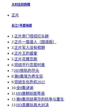
大村庄的热情
正片
长江7号爱地球
1.
正片
奇门怪招烂头蟀
2.
正片
一眉道人（国语版）
3.
正片
军人没有假期
4.
正片
王的盛宴
5.
正片
花腰恋歌
6.
完结
平行恋爱时差
7.
HD
铁轨的尽头
8.
第8集
我为养生狂
9.
完结
生化危机2022
10.
全8集
谜谕
11.
HD
唐朝妖姬粤语
12.
第8集完结
蒂莎的抗争与重生
13.
HD
恶魔玩具大对决