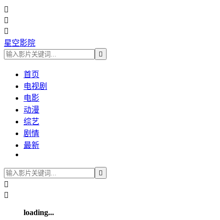



星空影院

首页
电视剧
电影
动漫
综艺
剧情
最新



loading...