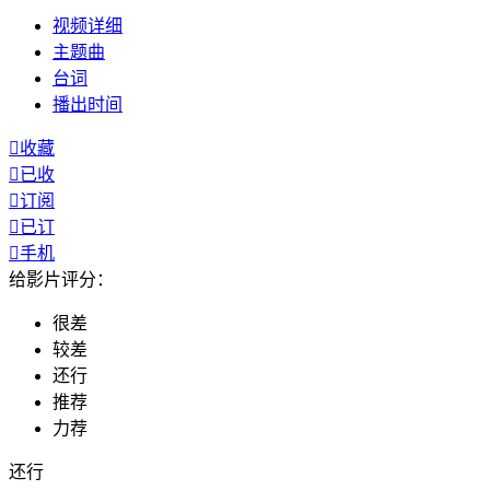
视频
详细
主题曲
台词
播出
时间

收藏

已收

订阅

已订

手机
给影片评分：
很差
较差
还行
推荐
力荐
还行