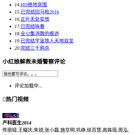
14.
HD
绝地突围
15.
已完结
回马枪2016
16.
正片
无处安放
17.
已完结
咏春
18.
全32集
消散的痕迹
19.
已完结
宇宙铁人天地双龙
20.
完结
三千鸦杀
小红娘解救未婚警察评论
评论加载中...

热门视频
已完结
1
产科医生2014
佟丽娅,王耀庆,朱锐,张小磊,施京明,巩峥,徐百慧,高姝瑶,周泓,