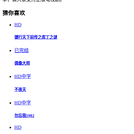
猜你喜欢
HD
镖行天下前传之库丁之谜
已完结
偶像大师
HD中字
不夜天
HD中字
勿忘我1982
HD