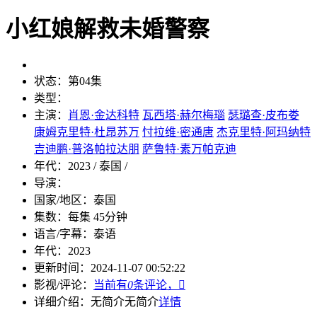
小红娘解救未婚警察
状态：
第04集
类型：
主演：
肖恩·金达科特
瓦西塔·赫尔梅瑙
瑟璐查·皮布娄
康姆克里特·杜昂苏万
忖拉维·密通唐
杰克里特·阿玛纳特
吉迪鹏·普洛帕拉达朋
萨鲁特·素万帕克迪
年代：
2023 / 泰国 /
导演：
国家/地区：
泰国
集数：
每集 45分钟
语言/字幕：
泰语
年代：
2023
更新时间：
2024-11-07 00:52:22
影视/评论：
当前有
0
条评论，

详细介绍：
无简介
无简介
详情